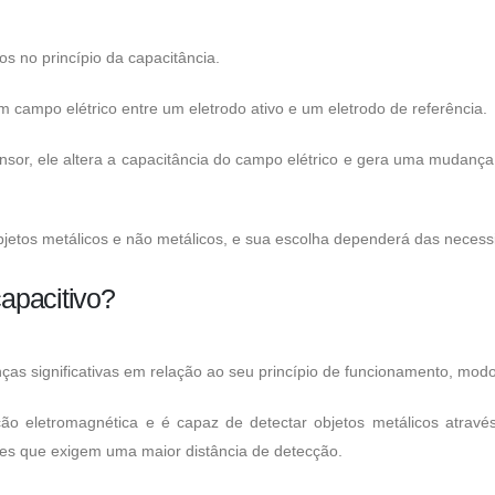
s no princípio da capacitância.
m campo elétrico entre um eletrodo ativo e um eletrodo de referência.
or, ele altera a capacitância do campo elétrico e gera uma mudança n
etos metálicos e não metálicos, e sua escolha dependerá das necessi
capacitivo?
ças significativas em relação ao seu princípio de funcionamento, modo 
ução eletromagnética e é capaz de detectar objetos metálicos atra
ções que exigem uma maior distância de detecção.