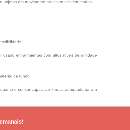
que objetos em movimento precisam ser detectados.
nsibilidade.
ser usado em ambientes com altos níveis de umidade
aterial de fundo.
nquanto o sensor capacitivo é mais adequado para a
semanais!