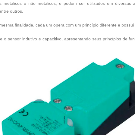
 metálicos e não metálicos, e podem ser utilizados em diversas ap
ntre outros.
sma finalidade, cada um opera com um princípio diferente e possui ca
re o
sensor indutivo e capacitivo
, apresentando seus princípios de fun