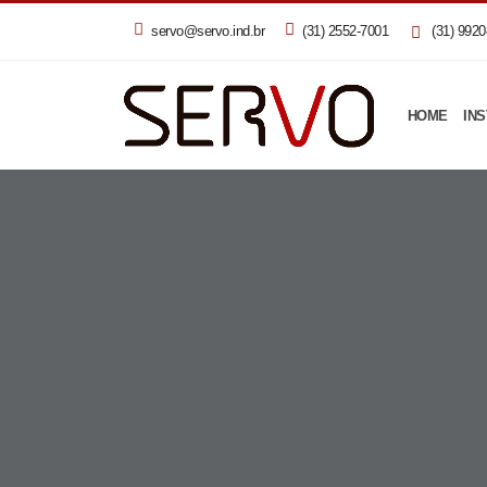
servo@servo.ind.br
(31) 2552-7001
(31) 9920
HOME
INS