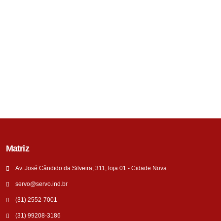
Matriz
Av. José Cândido da Silveira, 311, loja 01 - Cidade Nova
servo@servo.ind.br
(31) 2552-7001
(31) 99208-3186