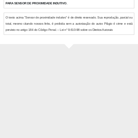
PARA SENSOR DE PROXIMIDADE INDUTIVO.
O texto acima "Sensor de proximidade indutivo" é de direito reservado. Sua reprodução, parcial ou
total, mesmo citando nossos links, é proibida sem a autorização do autor. Plágio é crime e está
previsto no artigo 184 do Código Penal. – Lei n° 9.610-98 sobre os Direitos Autorais