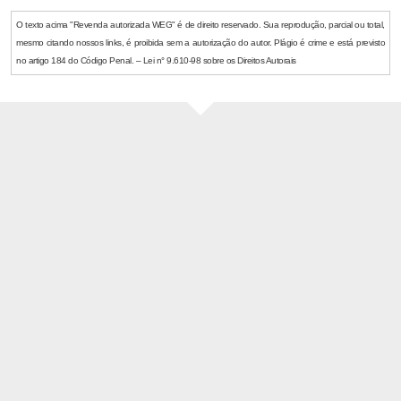
O texto acima "Revenda autorizada WEG" é de direito reservado. Sua reprodução, parcial ou total,
mesmo citando nossos links, é proibida sem a autorização do autor. Plágio é crime e está previsto
no artigo 184 do Código Penal. – Lei n° 9.610-98 sobre os Direitos Autorais